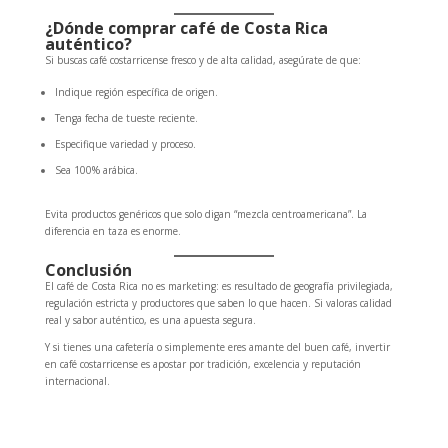
¿Dónde comprar café de Costa Rica
auténtico?
Si buscas café costarricense fresco y de alta calidad, asegúrate de que:
Indique región específica de origen.
Tenga fecha de tueste reciente.
Especifique variedad y proceso.
Sea 100% arábica.
Evita productos genéricos que solo digan “mezcla centroamericana”. La
diferencia en taza es enorme.
Conclusión
El café de Costa Rica no es marketing: es resultado de geografía privilegiada,
regulación estricta y productores que saben lo que hacen. Si valoras calidad
real y sabor auténtico, es una apuesta segura.
Y si tienes una cafetería o simplemente eres amante del buen café, invertir
en café costarricense es apostar por tradición, excelencia y reputación
internacional.